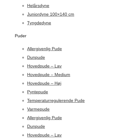
Helårsdyne
Juniordyne 100×140 cm
Tyngdedyne
Puder
Allergivenlig Pude
Dunpude
Hovedpude – Lav
Hovedpude – Medium
Hovedpude – Høj
Pyntepude
Temperaturregulerende Pude
Varmepude
Allergivenlig Pude
Dunpude
Hovedpude – Lav