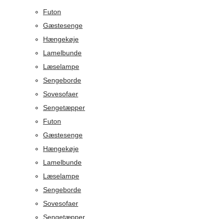
Futon
Gæstesenge
Hængekøje
Lamelbunde
Læselampe
Sengeborde
Sovesofaer
Sengetæpper
Futon
Gæstesenge
Hængekøje
Lamelbunde
Læselampe
Sengeborde
Sovesofaer
Sengetæpper