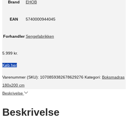
Brand
EHOB
EAN
5740000944045
Forhandler
Sengefabrikken
5.999
kr.
Køb her
Varenummer (SKU):
1070859382678629276
Kategori:
Boksmadras
180x200 cm
Beskrivelse
Beskrivelse