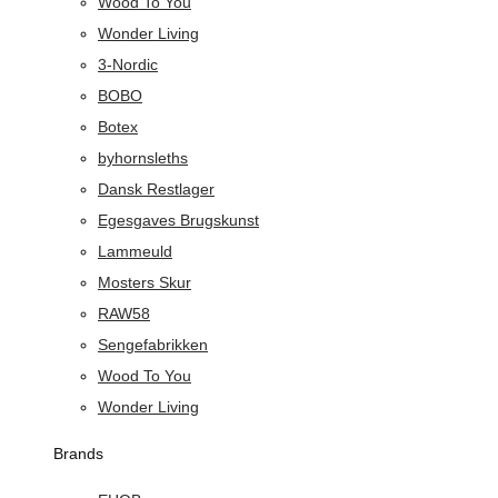
Wood To You
Wonder Living
3-Nordic
BOBO
Botex
byhornsleths
Dansk Restlager
Egesgaves Brugskunst
Lammeuld
Mosters Skur
RAW58
Sengefabrikken
Wood To You
Wonder Living
Brands