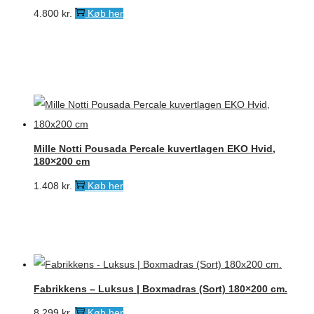
4.800
kr.
Køb her
Mille Notti Pousada Percale kuvertlagen EKO Hvid,
180×200 cm
1.408
kr.
Køb her
Fabrikkens – Luksus | Boxmadras (Sort) 180×200 cm.
8.299
kr.
Køb her