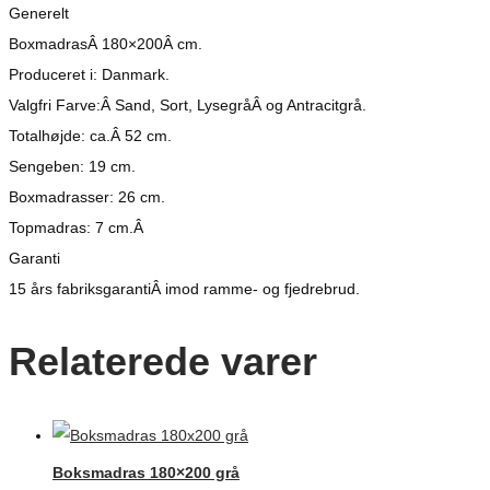
Generelt
BoxmadrasÂ 180×200Â cm.
Produceret i: Danmark.
Valgfri Farve:Â Sand, Sort, LysegråÂ og Antracitgrå.
Totalhøjde: ca.Â 52 cm.
Sengeben: 19 cm.
Boxmadrasser: 26 cm.
Topmadras: 7 cm.Â
Garanti
15 års fabriksgarantiÂ imod ramme- og fjedrebrud.
Relaterede varer
Boksmadras 180×200 grå