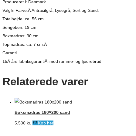
Produceret i: Danmark.
Valgfri Farve:Â Antracitgrå, Lysegrå, Sort og Sand.
Totalhøjde: ca. 56 cm.
Sengeben: 19 cm.
Boxmadras: 30 cm.
Topmadras: ca. 7 cm.Â
Garanti
15Â års fabriksgarantiÂ imod ramme- og fjedrebrud.
Relaterede varer
Boksmadras 180×200 sand
5.500
kr.
Køb her