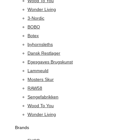
Wood To You
Wonder Living
3-Nordic
BOBO
Botex
byhornsleths
Dansk Restlager
Egesgaves Brugskunst
Lammeuld
Mosters Skur
RAW58
Sengefabrikken
Wood To You
Wonder Living
Brands