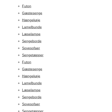
Futon
Gæstesenge
Hængekøje
Lamelbunde
Læselampe
Sengeborde
Sovesofaer
Sengetæpper
Futon
Gæstesenge
Hængekøje
Lamelbunde
Læselampe
Sengeborde
Sovesofaer
Sengetæpper