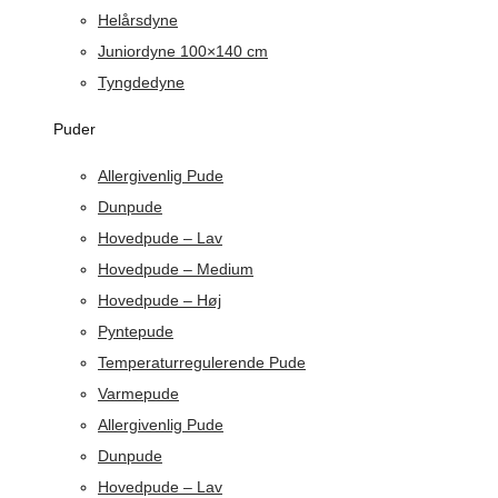
Helårsdyne
Juniordyne 100×140 cm
Tyngdedyne
Puder
Allergivenlig Pude
Dunpude
Hovedpude – Lav
Hovedpude – Medium
Hovedpude – Høj
Pyntepude
Temperaturregulerende Pude
Varmepude
Allergivenlig Pude
Dunpude
Hovedpude – Lav