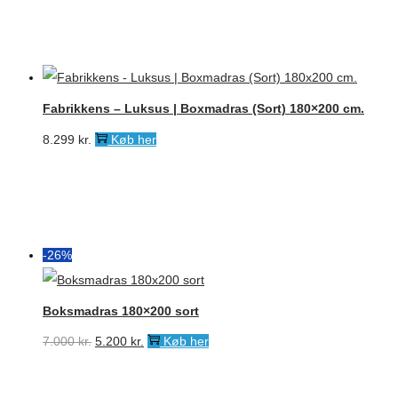
Fabrikkens – Luksus | Boxmadras (Sort) 180×200 cm.
8.299
kr.
Køb her
-26%
Boksmadras 180×200 sort
Den
Den
7.000
kr.
5.200
kr.
Køb her
oprindelige
aktuelle
pris
pris