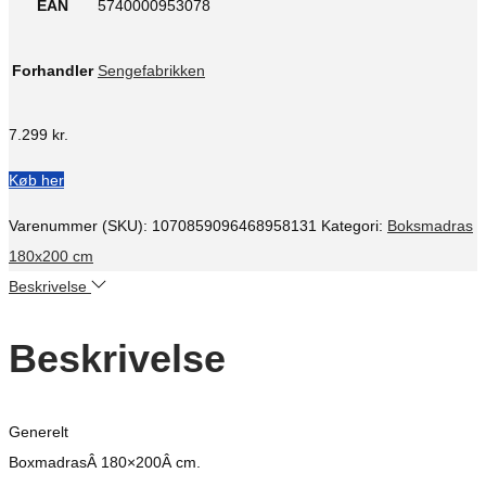
EAN
5740000953078
Forhandler
Sengefabrikken
7.299
kr.
Køb her
Varenummer (SKU):
1070859096468958131
Kategori:
Boksmadras
180x200 cm
Beskrivelse
Beskrivelse
Generelt
BoxmadrasÂ 180×200Â cm.