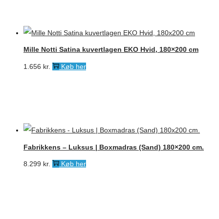
var:
er:
7.000 kr..
5.200 kr..
Mille Notti Satina kuvertlagen EKO Hvid, 180×200 cm
1.656
kr.
Køb her
Fabrikkens – Luksus | Boxmadras (Sand) 180×200 cm.
8.299
kr.
Køb her