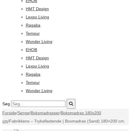
EHOB
HMT Design
Lexpo Living
Ragaba
Tempur
Wonder Living
EHOB
HMT Design
Lexpo Living
Ragaba
Tempur
Wonder Living
Søg
Forside
/
Senge
/
Boksmadrasser
/
Boksmadras 180x200
cm
/
Fabrikkens – Trykaflastende | Boxmadras (Sand) 180×200 cm.