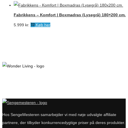
Fabrikkens – Komfort | Boxmadras (Lysegrå) 180×200 cm.
5.999
kr.
Køb her
Hos SengeMesteren samarbejder vi med nøje udvalgte affiliate
partnere, der tilbyder konkurrencedygtige priser på deres produkter.